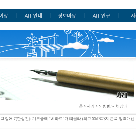
홈
> 사례 > 뇌병변/지체장애
지체장애 7(한성진): 기도중에 “베라르”가 떠올라 (최고 55dB까지 큰폭 청력개선