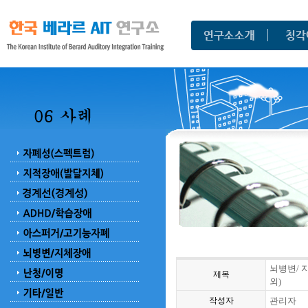
뇌병변/ 
제목
외)
작성자
관리자