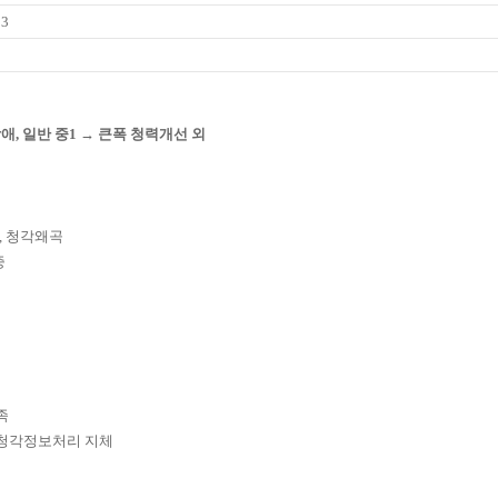
03
애, 일반 중1 → 큰폭 청력개선 외
애, 청각왜곡
중
족
, 청각정보처리 지체