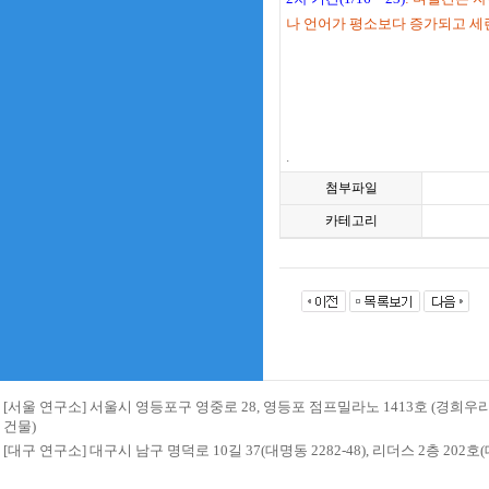
나 언어가 평소보다 증가되고 세
.
첨부파일
카테고리
[서울 연구소] 서울시 영등포구 영중로 28, 영등포 점프밀라노 1413호 (경희
건물)
[대구 연구소] 대구시 남구 명덕로 10길 37(대명동 2282-48), 리더스 2층 20