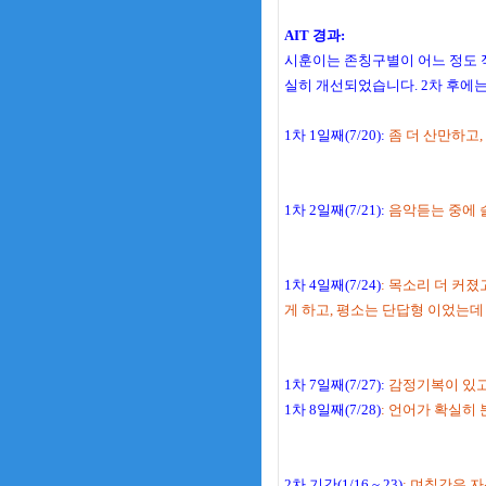
AIT 경과:
시훈이는 존칭구별이 어느 정도 
실히 개선되었습니다.
2차 후에
1차 1일째(7/20):
좀 더 산만하고,
1차 2일째(7/21):
음악듣는 중에 
1차 4일째(7/24)
: 목소리 더 커
게 하고, 평소는 단답형 이었는데
1차 7일째(7/27):
감정기복이 있고
1차 8일째(7/28)
: 언어가 확실히
2차 기간(1/16 ~ 23)
: 며칠간은 