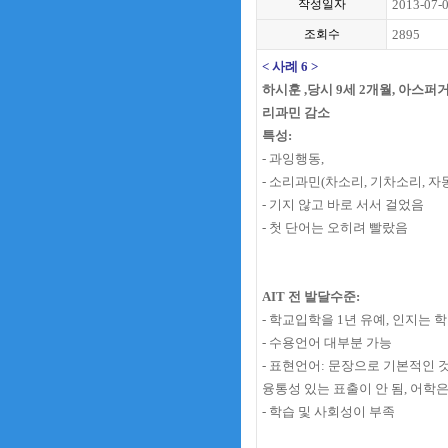
작성일자
2013-07-
조회수
2895
< 사례 6 >
하시훈 ,당시 9세 2개월, 아스퍼
리과민 감소
특성:
- 과잉행동,
- 소리과민(차소리, 기차소리, 
- 기지 않고 바로 서서 걸었음
- 첫 단어는 오히려 빨랐음
AIT 전 발달수준:
- 학교입학을 1년 유예, 인지는
- 수용언어 대부분 가능
- 표현언어: 문장으로 기본적인 
융통성 있는 표출이 안 됨, 어학
- 학습 및 사회성이 부족