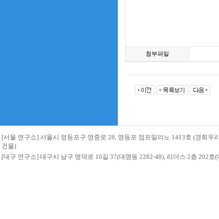
첨부파일
[서울 연구소] 서울시 영등포구 영중로 28, 영등포 점프밀라노 1413호 (경희
건물)
[대구 연구소] 대구시 남구 명덕로 10길 37(대명동 2282-48), 리더스 2층 20