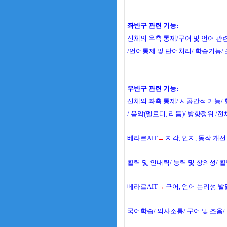
좌반구 관련 기능:
신체의 우측 통제/구어 및 언어 관련
/언어통제 및 단어처리/ 학습기능/ 
우반구 관련 기능:
신체의 좌측 통제/ 시공간적 기능/ 
/ 음악(멜로디, 리듬)/ 방향정위 /
베라르AIT
→
지각, 인지, 동작 개선
활력 및 인내력/ 능력 및 창의성/ 
베라르AIT
→
구어, 언어 논리성 발
국어학습/ 의사소통/ 구어 및 조음/