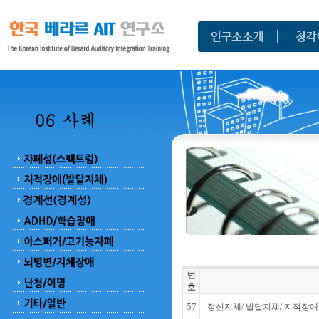
번
호
57
정신지체/ 발달지체/ 지적장애 