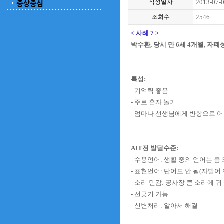
작성일자
2013-07-
조회수
2546
< 사례 7 >
박수환,
당시 만
6세 4개월, 자폐
특성:
- 기억력 좋음
- 주로 혼자 놀기
- 엄마나 선생님에게 반항으로 
AIT전 발달수준:
- 수용언어: 생활 중의 언어는 좀
- 표현언어: 단어도 안 됨(자발어
- 소리 민감: 공사장 큰 소리에 귀
- 선긋기 가능
- 신변처리: 알아서 해결