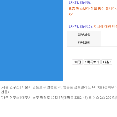
1차 3일째(4/6):
요즘 평소보다 잠을 많이 잡니다.
자”
1차 7일째(4/10):
지시에 대한 반
첨부파일
카테고리
[서울 연구소] 서울시 영등포구 영중로 28, 영등포 점프밀라노 1413호 (경희
건물)
[대구 연구소] 대구시 남구 명덕로 10길 37(대명동 2282-48), 리더스 2층 20