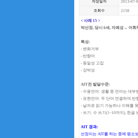
작성일자
2013-07-
조회수
2158
< 사례 15 >
박선정, 당시 6세, 자폐성→ 어휘
특성:
- 변화거부
- 반향어
- 동일성 고집
- 강박성
AIT전 발달수준:
- 수용언어: 생활 중 언어는 대부
- 표현언어: 두 단어 연결하여 
- 낱자로 읽기 가능하나 이해를 
- 쓰기: 수 쓰기(1~10까지), 한
AIT 경과:
선정이는 AIT를 하는 중에 평소