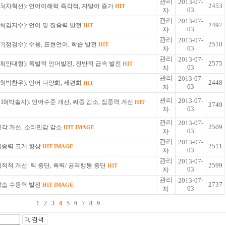
관리
2013-07-
2453
5(차혁선): 언어이해력 즉각적, 자발어 증가
HIT
03
자
관리
2013-07-
2497
6(김지수): 언어 및 집중력 발전
HIT
03
자
관리
2013-07-
2510
7(정경수): 수용, 표현언어, 학습 발전
HIT
03
자
관리
2013-07-
2575
8(안대형): 폭발적 언어발전, 전반적 급속 발전
HIT
03
자
관리
2013-07-
2448
9(박찬우): 언어 다양화, 세련화
HIT
03
자
관리
2013-07-
10(박솔지): 언어수준 개선, 짜증 감소, 집중력 개선
HIT
2749
03
자
관리
2013-07-
2509
 청각 개선, 소리민감 감소
HIT
IMAGE
03
자
관리
2013-07-
2511
 집중력 크게 향상
HIT
IMAGE
03
자
관리
2013-07-
2599
 기적적 개선: 틱 중단, 폭력/ 공격행동 중단
HIT
03
자
관리
2013-07-
2737
 학습 수용력 발전
HIT
IMAGE
03
자
1
2
3
4
5
6
7
8
9